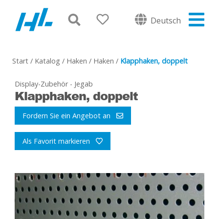
Deutsch
Start
/
Katalog
/
Haken
/
Haken
/
Klapphaken, doppelt
Display-Zubehör - Jegab
Klapphaken, doppelt
Fordern Sie ein Angebot an
Als Favorit markieren