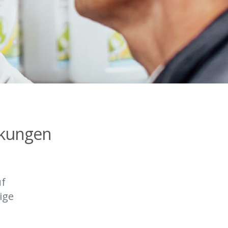
ckungen
uf
ige