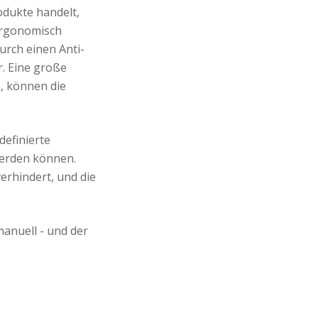
odukte handelt,
 ergonomisch
urch einen Anti-
r. Eine große
, können die
definierte
werden können.
rhindert, und die
manuell - und der