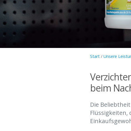
Start
/
Unsere Leistu
Verzichte
beim Nach
Die Beliebthei
Flüssigkeiten
Einkaufsgewoh