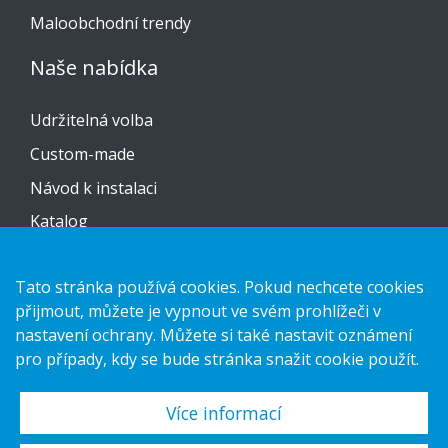
Maloobchodní trendy
Naše nabídka
Udržitelná volba
Custom-made
Návod k instalaci
Katalog
Kontaktujte nás
Tato stránka používá cookies. Pokud nechcete cookies
přijmout, můžete je vypnout ve svém prohlížeči v
Prohlášení o ochraně osobních údajů
nastavení ochrany. Můžete si také nastavit oznámení
Cookies
pro případy, kdy se bude stránka snažit cookie použít.
Více informací