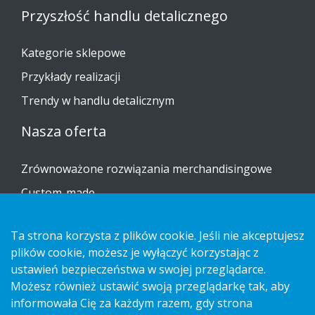
Przyszłość handlu detalicznego
Kategorie sklepowe
Przykłady realizacji
Trendy w handlu detalicznym
Nasza oferta
Zrównoważone rozwiązania merchandisingowe
Custom-made
Instrukcje dotyczące montażu
Ta strona korzysta z plików cookie. Jeśli nie akceptujesz
Katalog
plików cookie, możesz je wyłączyć korzystając z
Skontaktuj się z nami
ustawień bezpieczeństwa w swojej przeglądarce.
Możesz również ustawić swoją przeglądarkę tak, aby
informowała Cię za każdym razem, gdy strona
Informacja na temat ochrony prywatności