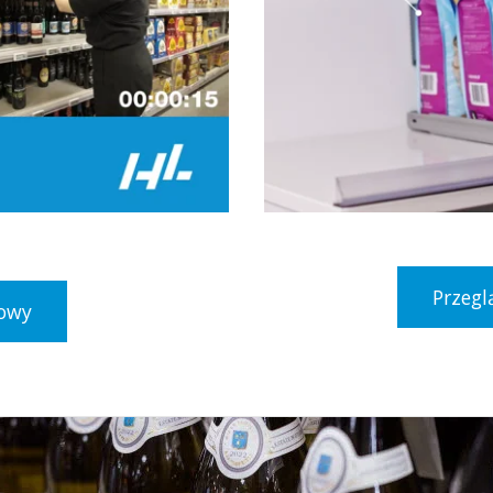
Przegl
towy