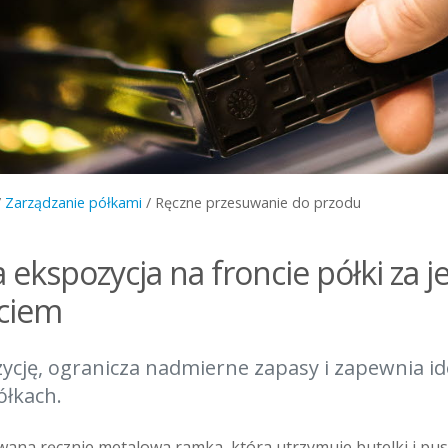
/
Zarządzanie półkami
/
Ręczne przesuwanie do przodu
 ekspozycja na froncie półki za 
ciem
ycję, ogranicza nadmierne zapasy i zapewnia id
ółkach.
wana ręcznie metalowa ramka, która utrzymuje butelki i pus