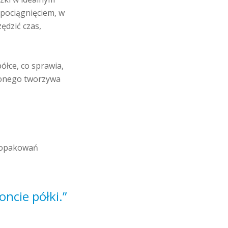
 pociągnięciem, w
ędzić czas,
ółce, co sprawia,
zonego tworzywa
h opakowań
oncie półki.”