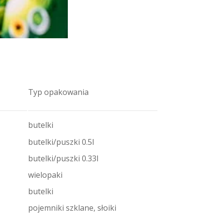
Typ opakowania
butelki
butelki/puszki 0.5l
butelki/puszki 0.33l
wielopaki
butelki
pojemniki szklane, słoiki