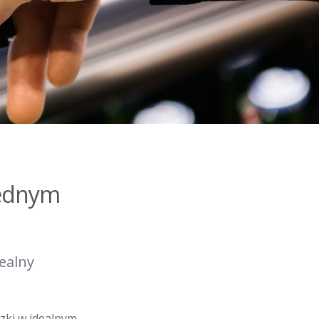
jednym
ealny
zki w idealnym