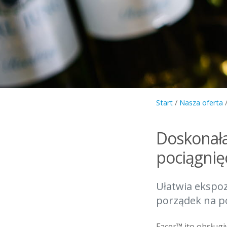
Start
/
Nasza oferta
Doskonała
pociągnię
Ułatwia ekspoz
porządek na p
Facer™ ito obsługi