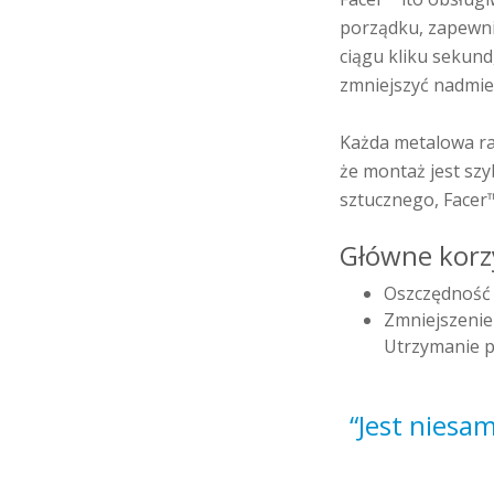
porządku, zapewnia
ciągu kliku sekund
zmniejszyć nadmie
Każda metalowa ram
że montaż jest sz
sztucznego, Facer™
Główne korzy
Oszczędność 
Zmniejszenie
Utrzymanie p
“Jest niesam