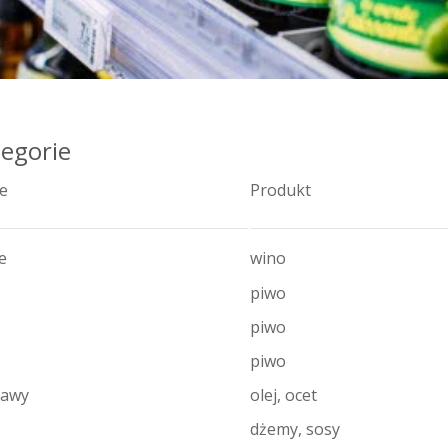
tegorie
ie
Produkt
e
wino
piwo
piwo
piwo
rawy
olej, ocet
dżemy, sosy