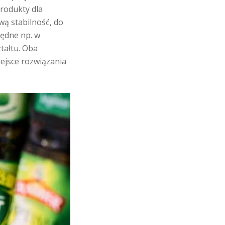
produkty dla
ą stabilność, do
będne np. w
tałtu. Oba
ejsce rozwiązania