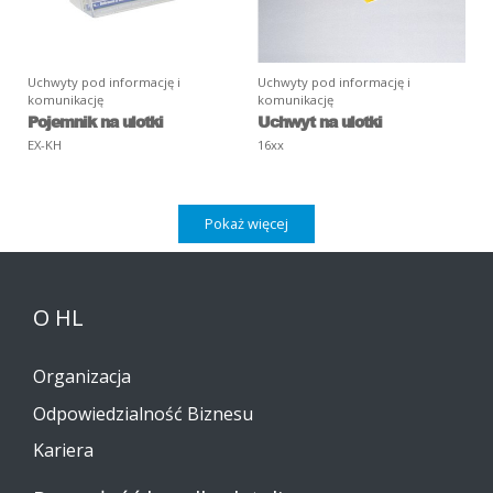
Uchwyty pod informację i
Uchwyty pod informację i
komunikację
komunikację
Pojemnik na ulotki
Uchwyt na ulotki
EX-KH
16xx
Pokaż więcej
O HL
Organizacja
Odpowiedzialność Biznesu
Kariera