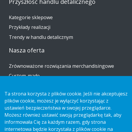
Przyszłość handlu detalicznego
Kategorie sklepowe
Przykłady realizacji
Trendy w handlu detalicznym
Nasza oferta
Zrównoważone rozwiązania merchandisingowe
Custom-made
Instrukcje dotyczące montażu
Ta strona korzysta z plików cookie. Jeśli nie akceptujesz
Katalog
plików cookie, możesz je wyłączyć korzystając z
ustawień bezpieczeństwa w swojej przeglądarce.
Skontaktuj się z nami
Możesz również ustawić swoją przeglądarkę tak, aby
informowała Cię za każdym razem, gdy strona
Informacja na temat ochrony prywatności
internetowa będzie korzystała z plików cookie na