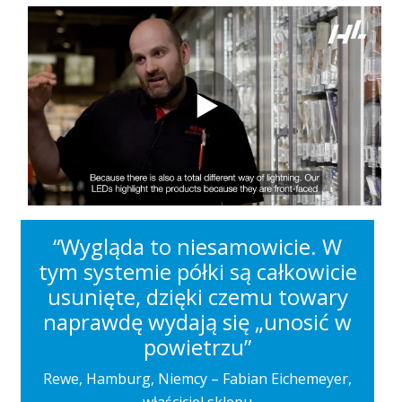
“Wygląda to niesamowicie. W
tym systemie półki są całkowicie
usunięte, dzięki czemu towary
naprawdę wydają się „unosić w
powietrzu”
Rewe, Hamburg, Niemcy – Fabian Eichemeyer,
właściciel sklepu