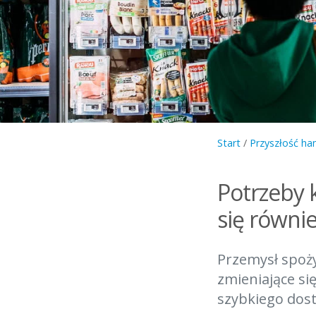
Start
/
Przyszłość ha
Potrzeby k
się równi
Przemysł spoż
zmieniające s
szybkiego dost