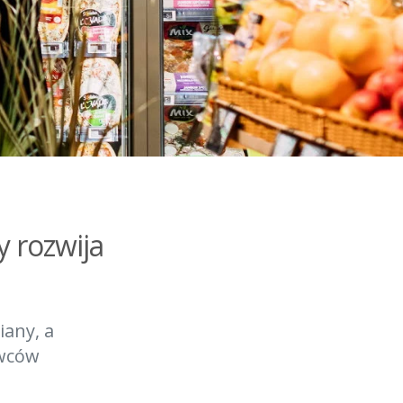
y rozwija
any, a
awców