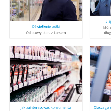
3 s
Oświetlenie półki
któr
Odlotowy start z Larsem
dłu
Jak zainteresować konsumenta
Dlaczego 