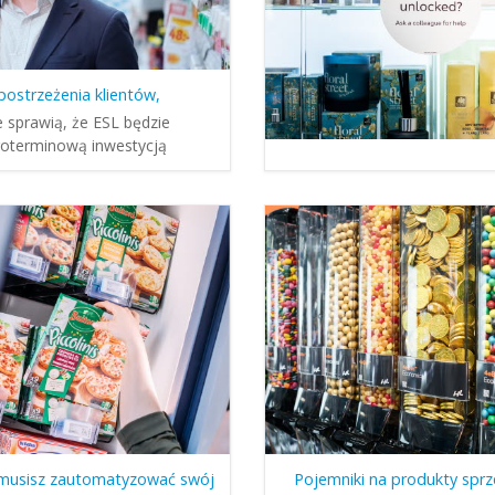
postrzeżenia klientów,
e sprawią, że ESL będzie
goterminową inwestycją
musisz zautomatyzować swój
Pojemniki na produkty sp