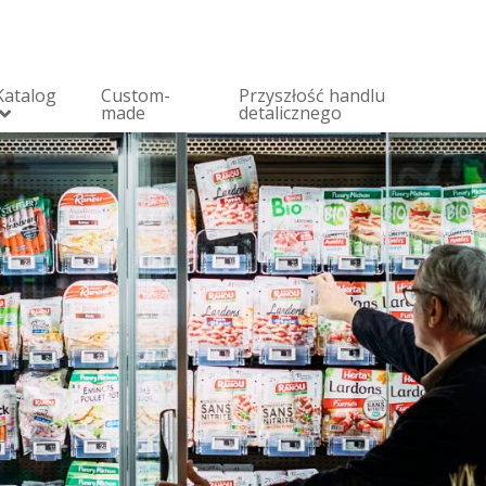
Katalog
Custom-
Przyszłość handlu
made
detalicznego