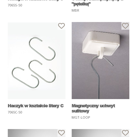
"pętelką"
7065S-50
MBR
Haczyk w kształcie litery C
Magnetyczny uchwyt
sufitowy
7065C-50
MGT-LOOP