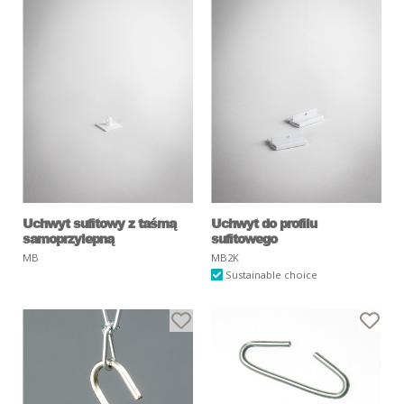
Uchwyt sufitowy z taśmą
Uchwyt do profilu
samoprzylepną
sufitowego
MB
MB2K
Sustainable choice