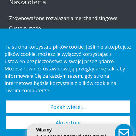
Nasza oferta
Zrównoważone rozwiązania merchandisingowe
Custom-made
Instrukcje dotyczące montażu
Ta strona korzysta z plików cookie. Jeśli nie akceptujesz
Katalog
plików cookie, możesz je wyłączyć korzystając z
ustawień bezpieczeństwa w swojej przeglądarce.
Skontaktuj się z nami
Możesz również ustawić swoją przeglądarkę tak, aby
informowała Cię za każdym razem, gdy strona
Informacja na temat ochrony prywatności
internetowa będzie korzystała z plików cookie na
Cookies
Twoim komputerze.
Pokaż więcej...
Copyright 2026 HL Display AB. All rights reserved.
Akceptuję
Witamy!