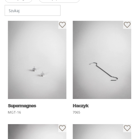
Supermagnes
Haczyk
MGT-16
7065