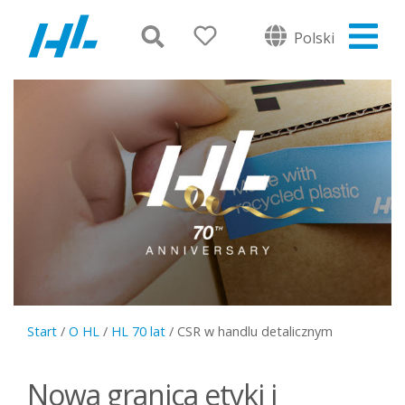
Polski
Start
/
O HL
/
HL 70 lat
/
CSR w handlu detalicznym
Nowa granica etyki i