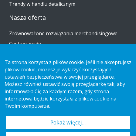
Trendy w handlu detalicznym
Nasza oferta
Zrównoważone rozwiązania merchandisingowe
Custom-made
Instrukcje dotyczące montażu
Ta strona korzysta z plików cookie. Jeśli nie akceptujesz
Katalog
plików cookie, możesz je wyłączyć korzystając z
Skontaktuj się z nami
ustawień bezpieczeństwa w swojej przeglądarce.
Możesz również ustawić swoją przeglądarkę tak, aby
informowała Cię za każdym razem, gdy strona
Informacja na temat ochrony prywatności
internetowa będzie korzystała z plików cookie na
Cookies
Twoim komputerze.
Pokaż więcej...