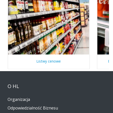
Listwy cenowe
El
O HL
Organizacja
Odpowiedzialność Biznesu