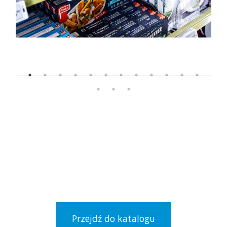
Mamy najszersze portfolio
na rynku, zapoznaj się z
naszym asortymentem!
Przejdź do katalogu