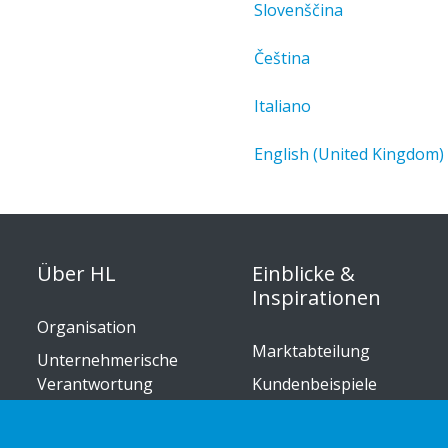
Slovenščina
Čeština
Italiano
English (United Kingdom)
Über HL
Einblicke &
Inspirationen
Organisation
Marktabteilung
Unternehmerische
Verantwortung
Kundenbeispiele
Karriere
Einzelhandelstrends