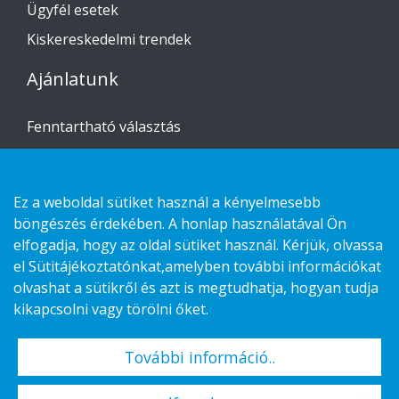
Ügyfél esetek
Kiskereskedelmi trendek
Ajánlatunk
Fenntartható választás
Custom-made
Telepítési útmutató
Ez a weboldal sütiket használ a kényelmesebb
böngészés érdekében. A honlap használatával Ön
Lépjen kapcsolatba velünk
elfogadja, hogy az oldal sütiket használ. Kérjük, olvassa
el Sütitájékoztatónkat,amelyben további információkat
Adatvédelmi nyilatkozat
olvashat a sütikről és azt is megtudhatja, hogyan tudja
Cookies
kikapcsolni vagy törölni őket.
További információ..