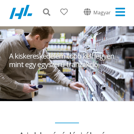
Magyar
A kiskereskedelem több kell legyen
mint egy egyszerű tranzakció