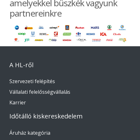
amelyekkel büszkék vagyunk
partnereinkre
A HL-ről
Szervezeti felépítés
Vállalati felelősségvállalás
Karrier
Időtálló kiskereskedelem
Áruház kategória