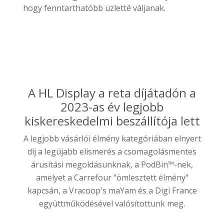
hogy fenntarthatóbb üzletté váljanak.
A HL Display a reta díjátadón a
2023-as év legjobb
kiskereskedelmi beszállítója lett
A legjobb vásárlói élmény kategóriában elnyert
díj a legújabb elismerés a csomagolásmentes
árusítási megoldásunknak, a PodBin™-nek,
amelyet a Carrefour "ömlesztett élmény"
kapcsán, a Vracoop's maYam és a Digi France
együttműködésével valósítottunk meg.