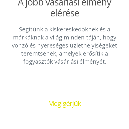
A jobb vásárlási élmény
elérése
Segítünk a kiskereskedőknek és a
márkáknak a világ minden táján, hogy
vonzó és nyereséges üzlethelyiségeket
teremtsenek, amelyek erősítik a
fogyasztók vásárlási élményét.
Megígérjük
Szenvedéllyel a
kiskereskedelmi