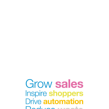
fejlesztésekért és büszkék
lévén kivitelezésünkre,
ügyfeleinkkel az alábbiak
érdekében kötünk
partnerséget: