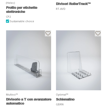
(Helec)
Divisori RollerTrack™
Profilo per etichette
RT-AVD
elettroniche
CP2
Sustainable choice
Multivo™
Optimal™
Divisorio a T con avanzatore
Schienalino
automatico
GBRN