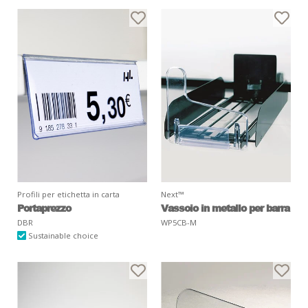
Profili per etichetta in carta
Next™
Portaprezzo
Vassoio in metallo per barra
DBR
WP5CB-M
Sustainable choice