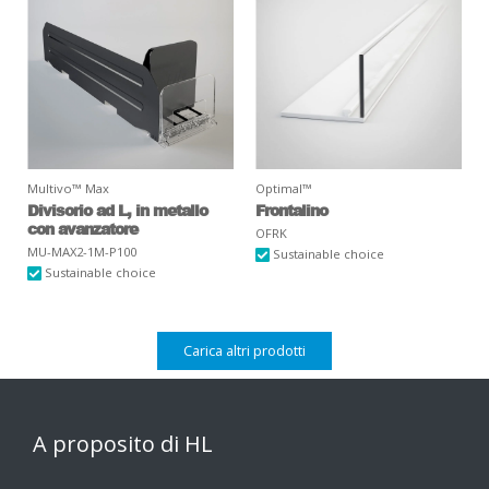
Multivo™ Max
Optimal™
Divisorio ad L, in metallo
Frontalino
con avanzatore
OFRK
MU-MAX2-1M-P100
Sustainable choice
Sustainable choice
Carica altri prodotti
A proposito di HL