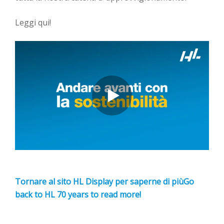
Leggi qui!
Tornare al sito HL Display per saperne di piùGo
back to HL 70 years to read more!