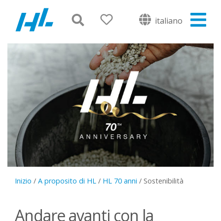
italiano
Inizio
/
A proposito di HL
/
HL 70 anni
/
Sostenibilità
Andare avanti con la