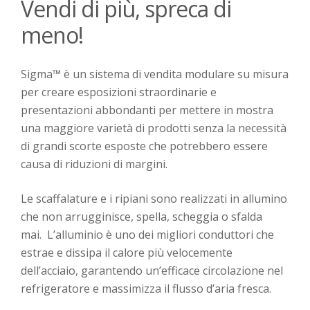
Vendi di più, spreca di
meno!
Sigma™ è un sistema di
vendita modulare su misura
per creare
esposizioni
straordinari
e
e
presentazioni abbondanti per mettere in mostra
una maggiore varietà di prodotti senza la necessità
di
grandi scorte esposte
che potrebbe
ro
essere
caus
a
di riduzioni
di margini
.
Le scaffalature e i ripiani sono realizzati in allumino
che non arrugginisce, spella, scheggia o sfalda
mai.
L’alluminio è uno dei migliori conduttori che
estrae e dissipa il calore più velocemente
dell’acciaio, garantendo un’efficace circolazione nel
refrigeratore e massimizza il flusso d’aria fresca.