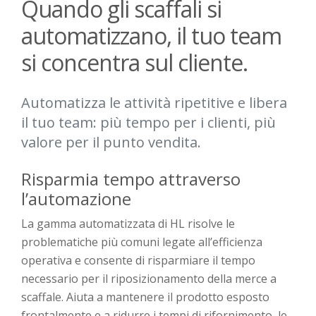
Quando gli scaffali si
automatizzano, il tuo team
si concentra sul cliente.
Automatizza le attività ripetitive e libera
il tuo team: più tempo per i clienti, più
valore per il punto vendita.
Risparmia tempo attraverso
l’automa
zione
La gamma automatizzata di HL
risolve
le
problematiche
più comuni
legate a
ll’
efficienza
operativa e consente di risparmiare il tempo
necessario per il riposizionamento della merce a
scaffale. Aiuta a mantenere il prodotto
esposto
frontalmente
e a ridurre i tempi di rifornimento, le