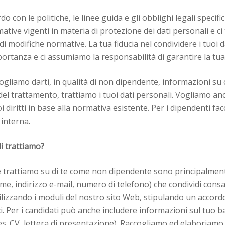
 con le politiche, le linee guida e gli obblighi legali specific
tive vigenti in materia di protezione dei dati personali e c
di modifiche normative. La tua fiducia nel condividere i tuoi 
ortanza e ci assumiamo la responsabilità di garantire la tua 
ogliamo darti, in qualità di non dipendente, informazioni su 
 del trattamento, trattiamo i tuoi dati personali. Vogliamo an
 diritti in base alla normativa esistente. Per i dipendenti f
 interna.
i trattiamo?
he trattiamo su di te come non dipendente sono principalmen
ome, indirizzo e-mail, numero di telefono) che condividi co
ilizzando i moduli del nostro sito Web, stipulando un accord
i. Per i candidati può anche includere informazioni sul tuo
s. CV, lettera di presentazione). Raccogliamo ed elaboriamo s