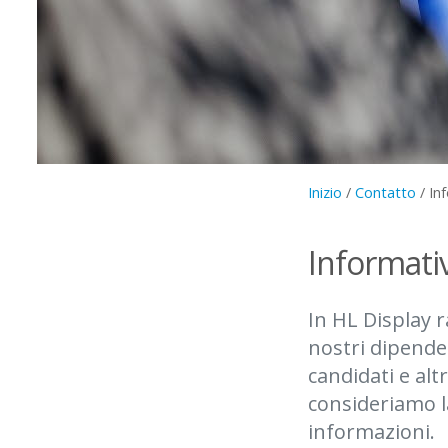
Inizio
/
Contatto
/
Inf
Informativ
In HL Display 
nostri dipenden
candidati e alt
consideriamo la
informazioni.