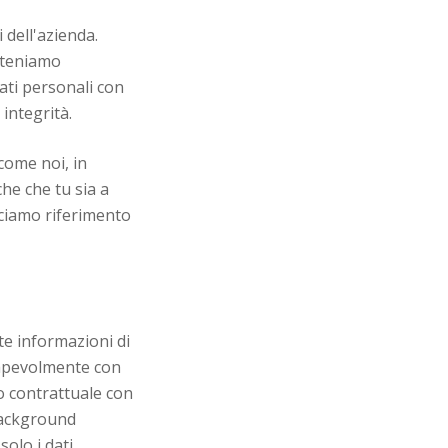
i dell'azienda.
i teniamo
dati personali con
integrità.
come noi, in
che che tu sia a
acciamo riferimento
te informazioni di
nsapevolmente con
o contrattuale con
 background
olo i dati