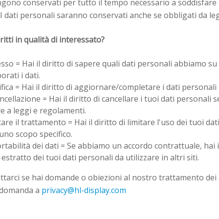
engono conservati per tutto il tempo necessario a soddisfare 
. I dati personali saranno conservati anche se obbligati da l
ritti in qualità di interessato?
esso = Hai il diritto di sapere quali dati personali abbiamo su
rati i dati.
tifica = Hai il diritto di aggiornare/completare i dati personali 
ancellazione = Hai il diritto di cancellare i tuoi dati personali
 a leggi e regolamenti.
itare il trattamento = Hai il diritto di limitare l'uso dei tuoi da
uno scopo specifico.
ortabilità dei dati = Se abbiamo un accordo contrattuale, hai il
estratto dei tuoi dati personali da utilizzare in altri siti.
tarci se hai domande o obiezioni al nostro trattamento dei d
a domanda a
privacy@hl-display.com