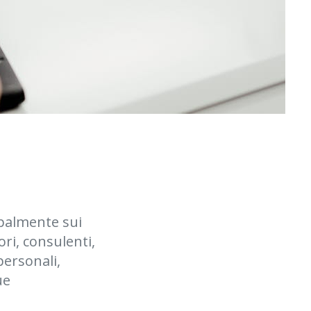
ipalmente sui
ori, consulenti,
personali,
ue