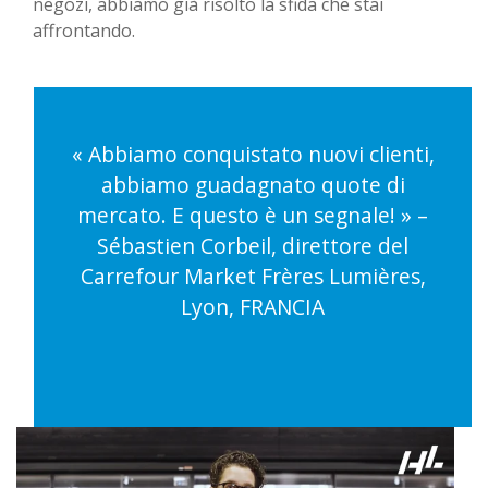
negozi, abbiamo già risolto la sfida che stai
affrontando.
« Abbiamo conquistato nuovi clienti,
abbiamo guadagnato quote di
mercato. E questo è un segnale! » –
Sébastien Corbeil, direttore del
Carrefour Market Frères Lumières,
Lyon, FRANCIA