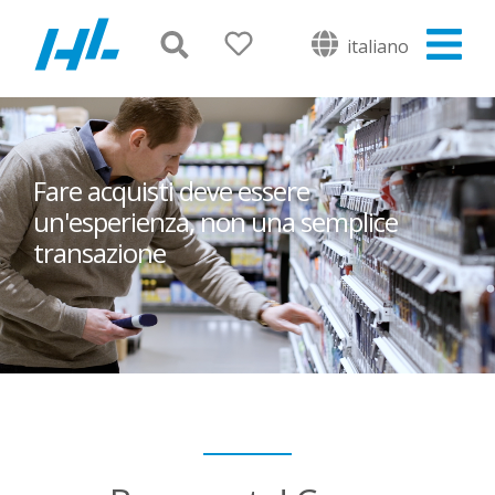
italiano
Fare acquisti deve essere
un'esperienza, non una semplice
transazione