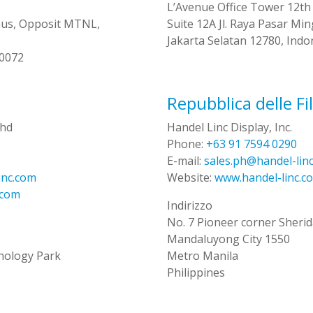
L’Avenue Office Tower 12th 
mus, Opposit MTNL,
Suite 12A Jl. Raya Pasar Mi
Jakarta Selatan 12780, Indo
00072
Repubblica delle Fi
Bhd
Handel Linc Display, Inc.
Phone:
+63 91 7594 0290
E-mail:
sales.ph@handel-lin
inc.com
Website:
www.handel-linc.c
.com
Indirizzo
No. 7 Pioneer corner Sherid
Mandaluyong City 1550
ology Park
Metro Manila
Philippines