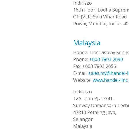
Indirizzo
16th Floor, Lodha Supre
Off JVLR, Saki Vihar Road
Powai, Mumbai, India - 4
Malaysia
Handel Linc Display Sdn 
Phone:
+603 7803 2690
Fax:
+603 7803 2656
E-mail:
sales.my@handel-l
Website:
www.handel-linc
Indirizzo
12A Jalan PJU 3/41,
Sunway Damansara Techn
47810 Petaling Jaya,
Selangor
Malaysia