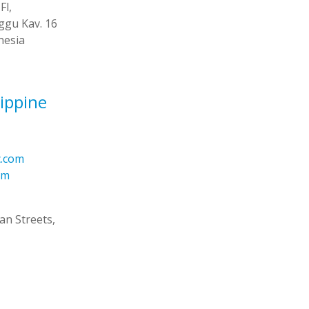
Fl,
nggu Kav. 16
nesia
lippine
c.com
om
an Streets,