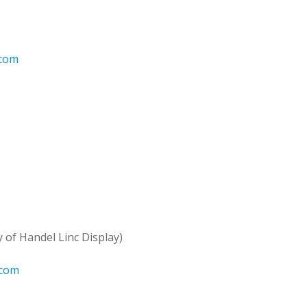
.com
y of Handel Linc Display)
.com