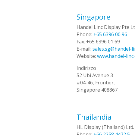
Singapore
Handel Linc Display Pte L
Phone:
+65 6396 00 96
Fax:
+65 6396 01 69
E-mail:
sales.sg@handel-l
Website:
www.handel-linc
Indirizzo
52 Ubi Avenue 3
#04-46, Frontier,
Singapore 408867
Thailandia
HL Display (Thailand) Ltd.
Phone:
+66 2258 4472 5