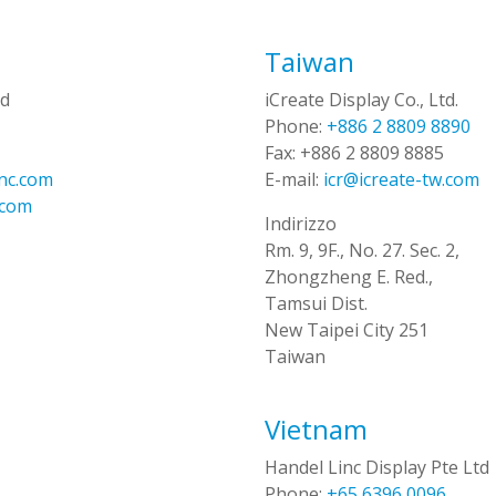
Taiwan
td
iCreate Display Co., Ltd.
Phone:
+886 2 8809 8890
Fax:
+886 2 8809 8885
inc.com
E-mail:
icr@icreate-tw.com
.com
Indirizzo
Rm. 9, 9F., No. 27. Sec. 2,
Zhongzheng E. Red.,
Tamsui Dist.
New Taipei City 251
Taiwan
Vietnam
Handel Linc Display Pte Ltd
Phone:
+65 6396 0096