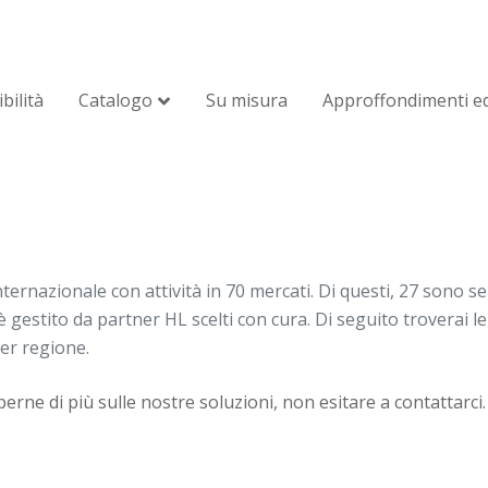
bilità
Catalogo
Su misura
Approffondimenti ed
ernazionale con attività in 70 mercati. Di questi, 27 sono ser
è gestito da partner HL scelti con cura. Di seguito troverai l
per regione.
perne
di
più
sulle
nostre
soluzioni
, non
esitare
a
contattarci