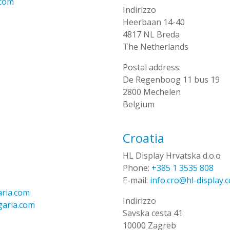
.com
Indirizzo
Heerbaan 14-40
4817 NL Breda
The Netherlands
Postal address:
De Regenboog 11 bus 19
2800 Mechelen
Belgium
Croatia
HL Display Hrvatska d.o.o
Phone:
+385 1 3535 808
E-mail:
info.cro@hl-display.
aria.com
Indirizzo
garia.com
Savska cesta 41
10000 Zagreb