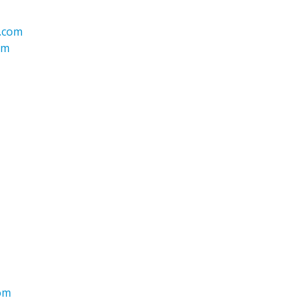
c.com
om
com