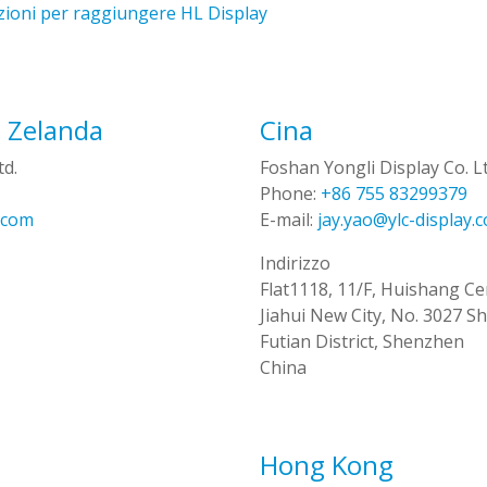
zioni
per
raggiungere
HL Display
a Zelanda
Cina
td.
Foshan Yongli Display Co. Lt
Phone:
+86 755 83299379
.com
E-mail:
jay.yao@ylc-display.
Indirizzo
Flat1118, 11/F, Huishang Ce
Jiahui New City, No. 3027 
Futian District, Shenzhen
China
Hong Kong