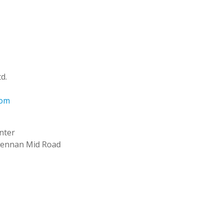
d.
com
nter
Shennan Mid Road