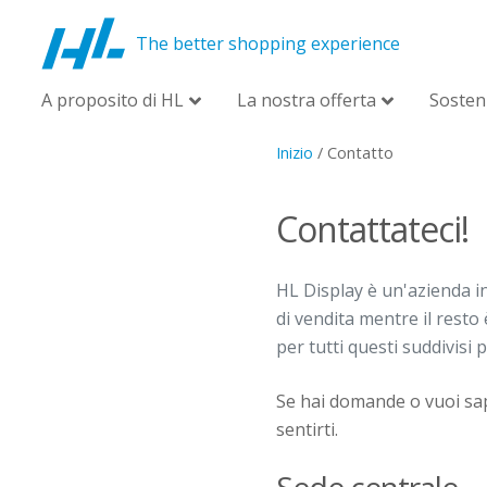
The better shopping experience
A proposito di HL
La nostra offerta
Sosteni
Inizio
/
Contatto
Contattateci!
HL Display è un'azienda int
di vendita mentre il resto 
per tutti questi suddivisi 
Se
hai
domande
o
vuoi
sa
sentirti
.