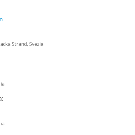
om
acka Strand, Svezia
zia
na:
zia