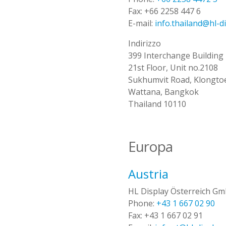
Fax:
+66 2258 447 6
E-mail:
info.thailand@hl-d
Indirizzo
399 Interchange Building
21st Floor, Unit no.2108
Sukhumvit Road, Klongto
Wattana, Bangkok
Thailand 10110
Europa
Austria
HL Display Österreich G
Phone:
+43 1 667 02 90
Fax:
+43 1 667 02 91