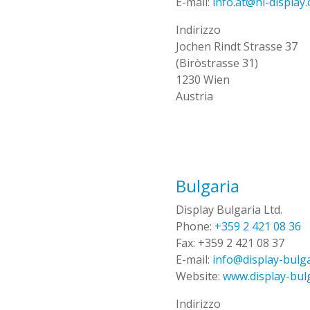
E-mail:
info.at@hl-display
Indirizzo
Jochen Rindt Strasse 37
(Biròstrasse 31)
1230 Wien
Austria
Bulgaria
Display Bulgaria Ltd.
Phone:
+359 2 421 08 36
Fax:
+359 2 421 08 37
E-mail:
info@display-bulg
Website:
www.display-bul
Indirizzo