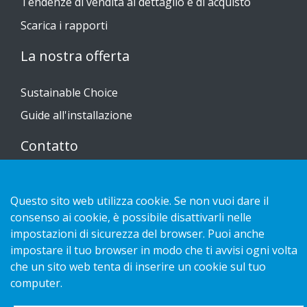
Tendenze di vendita al dettaglio e di acquisto
Scarica i rapporti
La nostra offerta
Sustainable Choice
Guide all'installazione
Contatto
Informativa sulla privacy
Questo sito web utilizza cookie. Se non vuoi dare il
Cookies
consenso ai cookie, è possibile disattivarli nelle
impostazioni di sicurezza del browser. Puoi anche
impostare il tuo browser in modo che ti avvisi ogni volta
che un sito web tenta di inserire un cookie sul tuo
Copyright 2026 HL Display AB. All rights reserved.
computer.