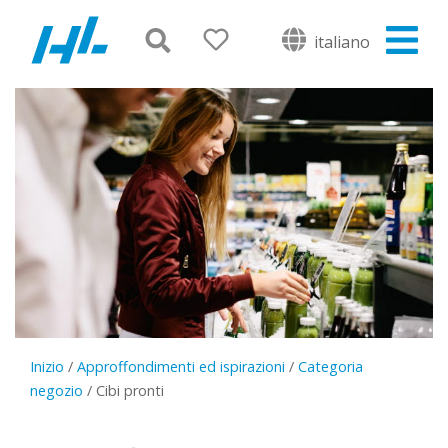
italiano
Inizio
/
Approffondimenti ed ispirazioni
/
Categoria
negozio
/
Cibi pronti