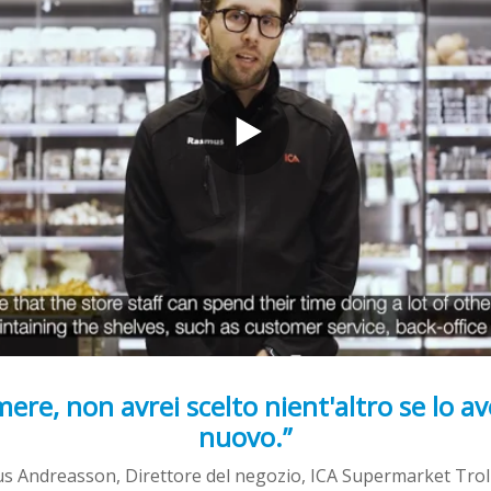
ere, non avrei scelto nient'altro se lo av
nuovo.”
s Andreasson, Direttore del negozio, ICA Supermarket Tro