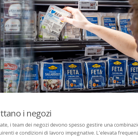
ttano i negozi
rate, i team dei negozi devono spesso gestire una combinazi
irenti e condizioni di lavoro impegnative. L'elevata frequenz