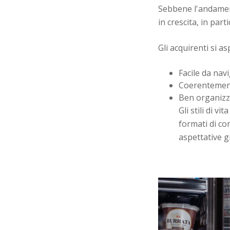
Sebbene l'andament
in crescita, in par
Gli acquirenti si a
Facile da nav
Coerentement
Ben organizz
Gli stili di v
formati di con
aspettative 