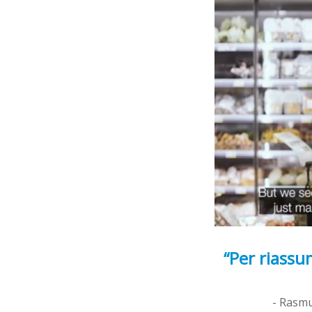
“Per riassum
- Rasmu