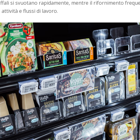
caffali si svuotano rapidamente, mentre il rifornimento freq
ttività e flussi di lavoro.