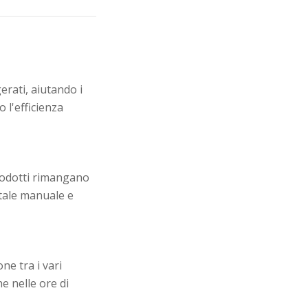
erati, aiutando i
 l'efficienza
prodotti rimangano
ntale manuale e
ne tra i vari
he nelle ore di