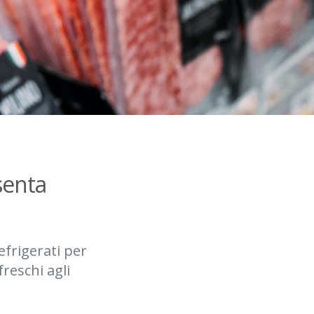
senta
frigerati per
freschi agli