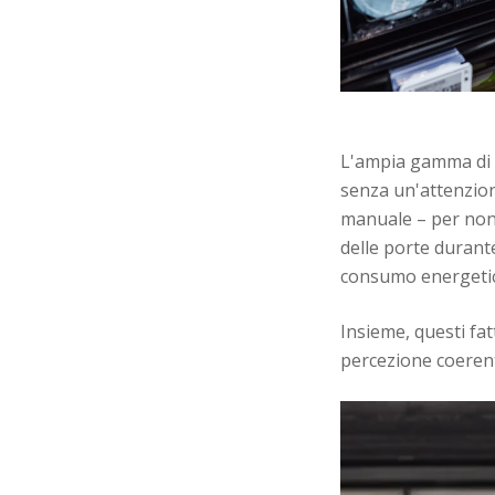
L'ampia gamma di d
senza un'attenzion
manuale – per non p
delle porte durant
consumo energeti
Insieme, questi fat
percezione coerente