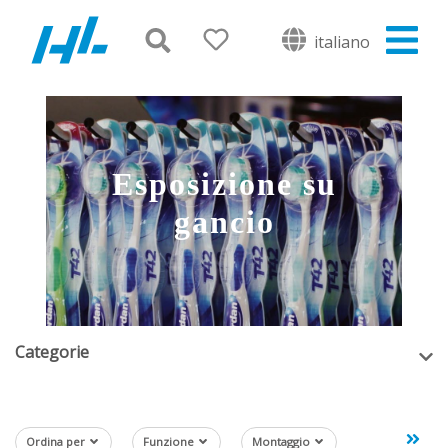
italiano
Esposizione su
gancio
Categorie
Ordina per
Funzione
Montaggio