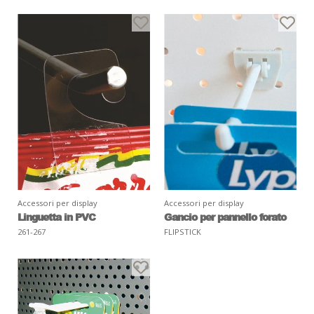
Accessori per display
Accessori per display
Linguetta in PVC
Gancio per pannello forato
261-267
FLIPSTICK