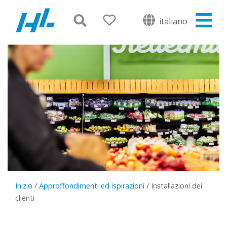
italiano
Inizio
/
Approffondimenti ed ispirazioni
/
Installazioni dei
clienti