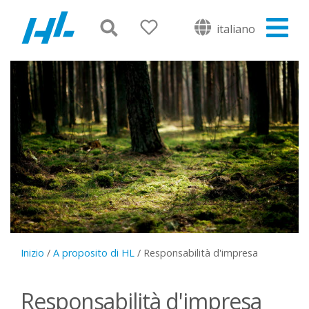
italiano
Inizio
/
A proposito di HL
/
Responsabilità d'impresa
Responsabilità d'impresa