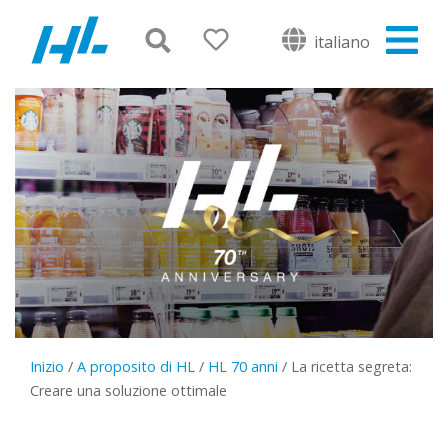
italiano
Inizio
/
A proposito di HL
/
HL 70 anni
/
La ricetta segreta:
Creare una soluzione ottimale