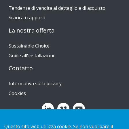
Tendenze di vendita al dettaglio e di acquisto
Scarica i rapporti
La nostra offerta
Sustainable Choice
Guide all'installazione
Contatto
Informativa sulla privacy
Cookies
Copyright 2026 HL Display AB. All rights reserved.
Questo sito web utilizza cookie. Se non vuoi dare il