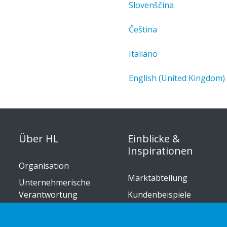
Slovenščina
Čeština
Italiano
English (United Kingdom)
Über HL
Einblicke &
Inspirationen
Organisation
Marktabteilung
Unternehmerische
Verantwortung
Kundenbeispiele
Karriere
Einzelhandelstrends