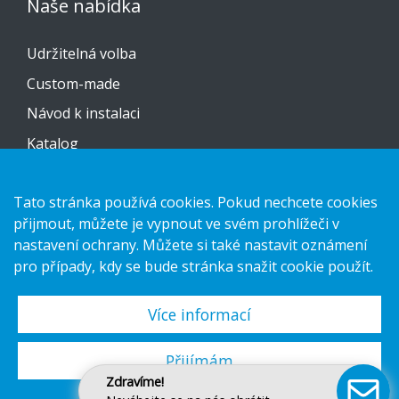
Naše nabídka
Udržitelná volba
Custom-made
Návod k instalaci
Katalog
Kontaktujte nás
Tato stránka používá cookies. Pokud nechcete cookies
přijmout, můžete je vypnout ve svém prohlížeči v
Prohlášení o ochraně osobních údajů
nastavení ochrany. Můžete si také nastavit oznámení
Cookies
pro případy, kdy se bude stránka snažit cookie použít.
Více informací
Copyright 2026 HL Display AB. All rights reserved.
Přijímám
Zdravíme!