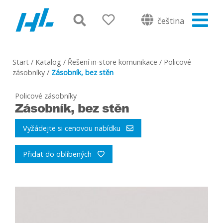
čeština
Start
/
Katalog
/
Řešení in-store komunikace
/
Policové
zásobníky
/
Zásobník, bez stěn
Policové zásobníky
Zásobník, bez stěn
Vyžádejte si cenovou nabídku
Přidat do oblíbených