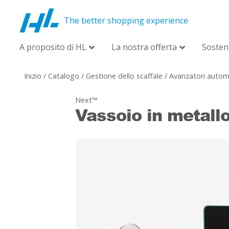
The better shopping experience
A proposito di HL
La nostra offerta
Sosteni
Inizio
/
Catalogo
/
Gestione dello scaffale
/
Avanzatori autom
Next™
Vassoio in metallo