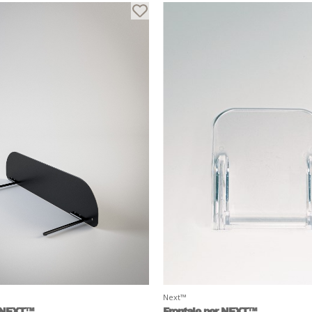
Next™
r NEXT™
Frontale per NEXT™