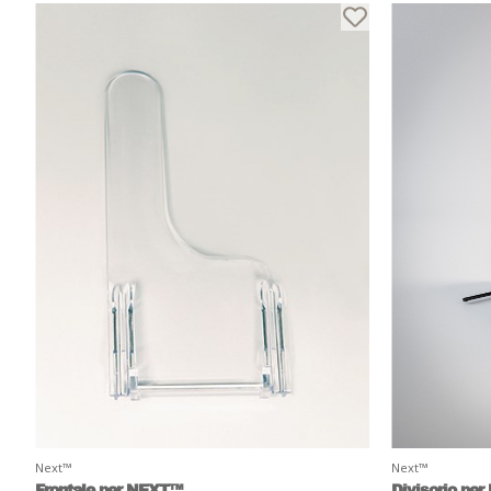
Next™
Next™
Frontale per NEXT™
Divisorio pe