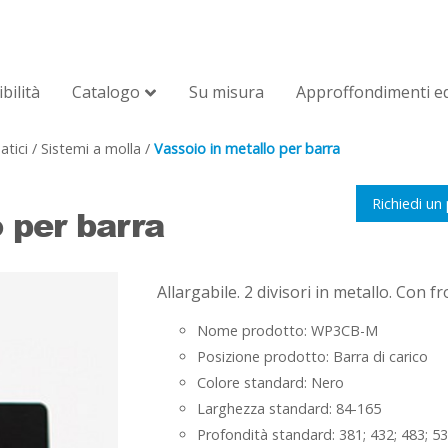
bilità
Catalogo
Su misura
Approffondimenti ed
atici
/
Sistemi a molla
/
Vassoio in metallo per barra
Richiedi un
 per barra
Allargabile. 2 divisori in metallo. Con f
Nome prodotto: WP3CB-M
Posizione prodotto: Barra di carico
Colore standard: Nero
Larghezza standard: 84-165
Profondità standard: 381; 432; 483; 53