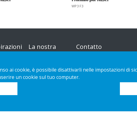
WP3 F3
irazioni
La nostra
Contatto
offerta
Informativa sulla
nso ai cookie, è possibile disattivarli nelle impostazioni di
Sustainable Choice
privacy
inserire un cookie sul tuo computer.
Guide
Cookies
o e di
all'installazione