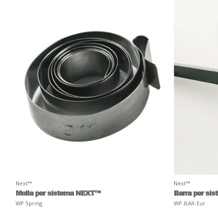
Next™
Next™
Molla per sistema NEXT™
Barra per si
WP Spring
WP-BAR-Eur