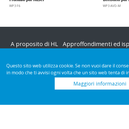
WP3 F6
WP3 AVD-M
A proposito di HL
Approffondimenti ed isp
Organizzazione
Categoria negozio
Questo sito web utilizza cookie. Se non vuoi dare il conse
Responsabilità
Installazioni dei clienti
in modo che ti avvisi ogni volta che un sito web tenta di 
d'impresa
Tendenze di vendita al dettagli
Maggiori informazioni
Carriera
acquisto
Scarica i rapporti
Copyright 2026 HL Display AB. All rights reserved.