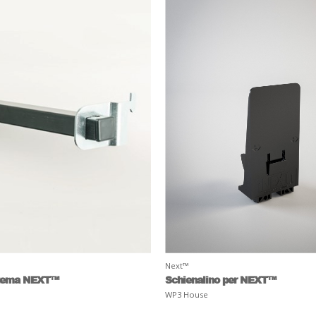
Next™
stema NEXT™
Schienalino per NEXT™
WP3 House