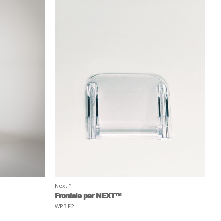
Next™
Frontale per NEXT™
WP3 F2