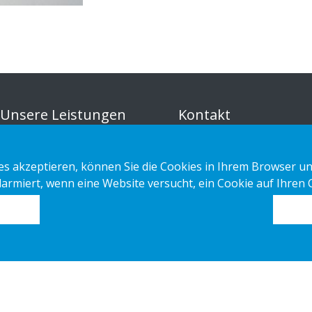
-
Unsere Leistungen
Kontakt
Sustainable Choice und
Datenschutzerklärung
s akzeptieren, können Sie die Cookies in Ihrem Browser un
Kreislaufangebot
Cookies
alarmiert, wenn eine Website versucht, ein Cookie auf Ihren
Maßgeschneidert
Impressum
Installations-Anleitungen
Katalog