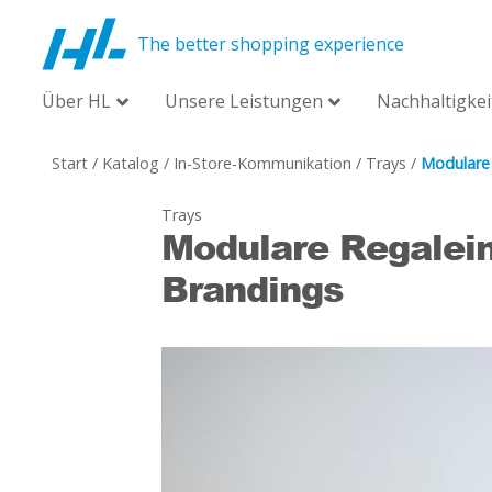
The better shopping experience
Über HL
Unsere Leistungen
Nachhaltigkei
Start
/
Katalog
/
In-Store-Kommunikation
/
Trays
/
Modulare 
Trays
Modulare Regalein
Brandings