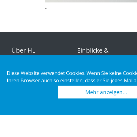
-
Über HL
Einblicke &
Inspirationen
Organisation
Diese Website verwendet Cookies. Wenn Sie keine Cookie
Marktabteilung
Unternehmerische
Ihren Browser auch so einstellen, dass er Sie jedes Mal 
Verantwortung
Kundenbeispiele
Mehr anzeigen…
Karriere
Einzelhandelstrends
Pressemitteilungen
Copyright 2026 HL Display AB. All rights reserved.