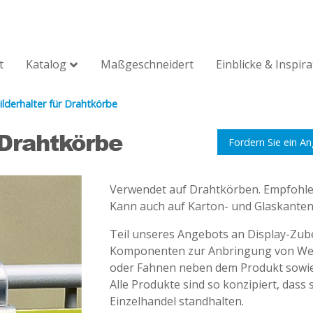
t
Katalog
Maßgeschneidert
Einblicke & Inspir
ilderhalter für Drahtkörbe
 Drahtkörbe
Fordern Sie ein A
Verwendet auf Drahtkörben. Empfohlen 
Kann auch auf Karton- und Glaskante
Teil unseres Angebots an Display-Zube
Komponenten zur Anbringung von Wer
oder Fahnen neben dem Produkt sowie
Alle Produkte sind so konzipiert, dass
Einzelhandel standhalten.