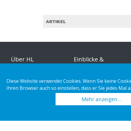
ARTIKEL
Über HL
Einblicke &
Inspirationen
Organisation
Diese Website verwendet Cookies. Wenn Sie keine Cookie
Marktabteilung
Unternehmerische
Ihren Browser auch so einstellen, dass er Sie jedes Mal 
Verantwortung
Kundenbeispiele
Mehr anzeigen…
Karriere
Einzelhandelstrends
Pressemitteilungen