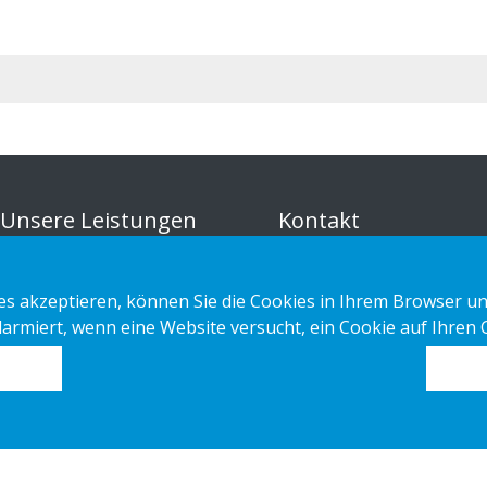
Unsere Leistungen
Kontakt
Sustainable Choice und
Datenschutzerklärung
s akzeptieren, können Sie die Cookies in Ihrem Browser un
Kreislaufangebot
Cookies
alarmiert, wenn eine Website versucht, ein Cookie auf Ihren
Maßgeschneidert
Impressum
Installations-Anleitungen
Katalog