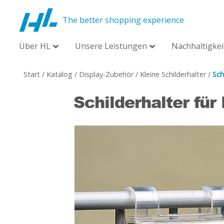
The better shopping experience
Über HL
Unsere Leistungen
Nachhaltigkei
Start
/
Katalog
/
Display-Zubehör
/
Kleine Schilderhalter
/
Sch
Schilderhalter für