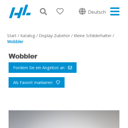
Deutsch
Start
/
Katalog
/
Display-Zubehör
/
Kleine Schilderhalter
/
Wobbler
Wobbler
Fordern Sie ein Angebot an
Als Favorit markieren