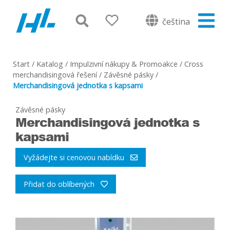
čeština
Start
/
Katalog
/
Impulzivní nákupy & Promoakce
/
Cross
merchandisingová řešení
/
Závěsné pásky
/
Merchandisingová jednotka s kapsami
Závěsné pásky
Merchandisingová jednotka s
kapsami
Vyžádejte si cenovou nabídku
Přidat do oblíbených