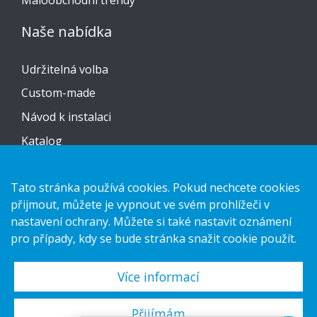
Maloobchodní trendy
Naše nabídka
Udržitelná volba
Custom-made
Návod k instalaci
Katalog
Kontaktujte nás
Tato stránka používá cookies. Pokud nechcete cookies
přijmout, můžete je vypnout ve svém prohlížeči v
Prohlášení o ochraně osobních údajů
nastavení ochrany. Můžete si také nastavit oznámení
Cookies
pro případy, kdy se bude stránka snažit cookie použít.
Více informací
Copyright 2026 HL Display AB. All rights reserved.
Přijímám