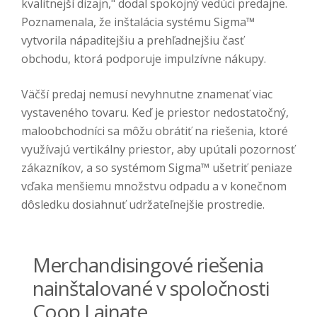
kvalitnejší dizajn," dodal spokojný vedúci predajne.
Poznamenala, že inštalácia systému Sigma™
vytvorila nápaditejšiu a prehľadnejšiu časť
obchodu, ktorá podporuje impulzívne nákupy.
Väčší predaj nemusí nevyhnutne znamenať viac
vystaveného tovaru. Keď je priestor nedostatočný,
maloobchodníci sa môžu obrátiť na riešenia, ktoré
využívajú vertikálny priestor, aby upútali pozornosť
zákazníkov, a so systémom Sigma™ ušetriť peniaze
vďaka menšiemu množstvu odpadu a v konečnom
dôsledku dosiahnuť udržateľnejšie prostredie.
Merchandisingové riešenia
nainštalované v spoločnosti
Coop Lainate