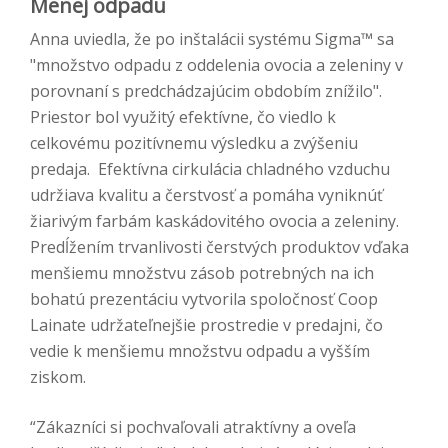
Menej odpadu
Anna uviedla, že po inštalácii systému Sigma™ sa
"množstvo odpadu z oddelenia ovocia a zeleniny v
porovnaní s predchádzajúcim obdobím znížilo".
Priestor bol využitý efektívne, čo viedlo k
celkovému pozitívnemu výsledku a zvýšeniu
predaja. Efektívna cirkulácia chladného vzduchu
udržiava kvalitu a čerstvosť a pomáha vyniknúť
žiarivým farbám kaskádovitého ovocia a zeleniny.
Predĺžením trvanlivosti čerstvých produktov vďaka
menšiemu množstvu zásob potrebných na ich
bohatú prezentáciu vytvorila spoločnosť Coop
Lainate udržateľnejšie prostredie v predajni, čo
vedie k menšiemu množstvu odpadu a vyšším
ziskom.
“
Zákazníci si pochvaľovali atraktívny a oveľa