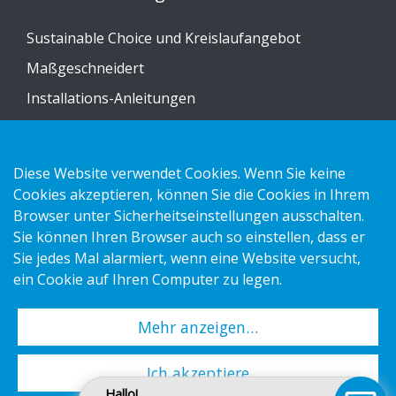
Sustainable Choice und Kreislaufangebot
Maßgeschneidert
Installations-Anleitungen
Katalog
Kontakt
Diese Website verwendet Cookies. Wenn Sie keine
Cookies akzeptieren, können Sie die Cookies in Ihrem
Datenschutzerklärung
Browser unter Sicherheitseinstellungen ausschalten.
Sie können Ihren Browser auch so einstellen, dass er
Cookies
Sie jedes Mal alarmiert, wenn eine Website versucht,
Impressum
ein Cookie auf Ihren Computer zu legen.
Mehr anzeigen…
Copyright 2026 HL Display AB. All rights reserved.
Ich akzeptiere
Hallo!