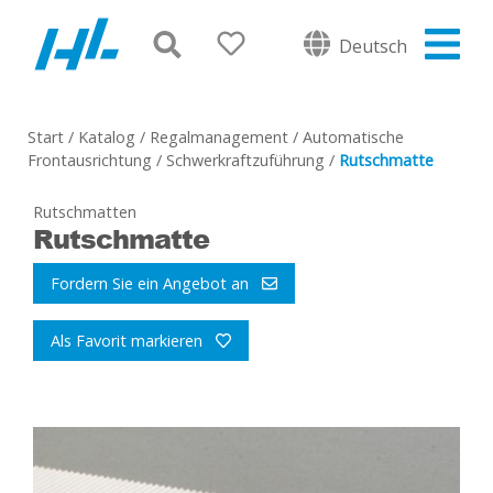
Deutsch
Start
/
Katalog
/
Regalmanagement
/
Automatische
Frontausrichtung
/
Schwerkraftzuführung
/
Rutschmatte
Rutschmatten
Rutschmatte
Fordern Sie ein Angebot an
Als Favorit markieren