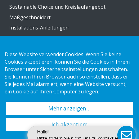
Sustainable Choice und Kreislaufangebot
Maßgeschneidert
Installations-Anleitungen
Katalog
Kontakt
Diese Website verwendet Cookies. Wenn Sie keine
Cookies akzeptieren, können Sie die Cookies in Ihrem
Datenschutzerklärung
Browser unter Sicherheitseinstellungen ausschalten.
Sie können Ihren Browser auch so einstellen, dass er
Cookies
Sie jedes Mal alarmiert, wenn eine Website versucht,
Impressum
ein Cookie auf Ihren Computer zu legen.
Mehr anzeigen…
Copyright 2026 HL Display AB. All rights reserved.
Ich akzeptiere
Hallo!
Bitte zögern Sie nicht, uns zu kontaktieren.