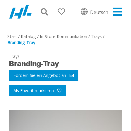
Deutsch
Start
/
Katalog
/
In-Store-Kommunikation
/
Trays
/
Branding-Tray
Trays
Branding-Tray
Fordern Sie ein Angebot an
Als Favorit markieren