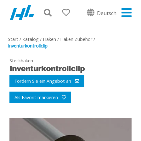
Deutsch
Start
/
Katalog
/
Haken
/
Haken Zubehör
/
Inventurkontrollclip
Steckhaken
Inventurkontrollclip
Fordern Sie ein Angebot an
Als Favorit markieren