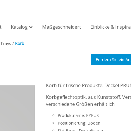
t
Katalog
Maßgeschneidert
Einblicke & Inspir
 Trays
/
Korb
Fordern Sie ein A
Korb für frische Produkte. Deckel PRUN
Korbgeflechtoptik, aus Kunststoff. Ver
verschiedene Größen erhältlich.
Produktname: PYRUS
Positionierung: Boden
Std Farbe: Dunkelbraun