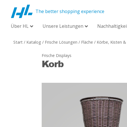
The better shopping experience
Über HL
Unsere Leistungen
Nachhaltigkei
Start
/
Katalog
/
Frische Lösungen
/
Fläche
/
Körbe, Kisten &
Frische Displays
Korb