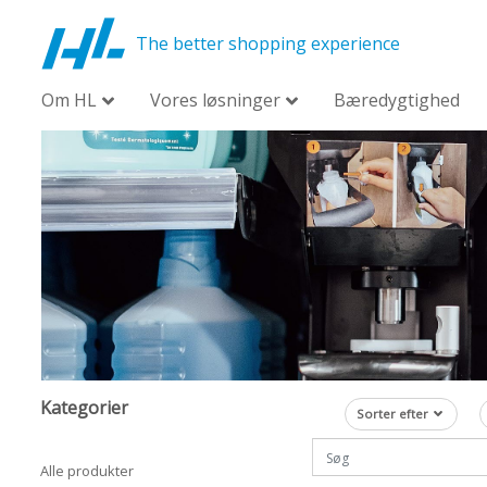
The better shopping experience
Om HL
Vores løsninger
Bæredygtighed
Kategorier
Sorter efter
Alle produkter