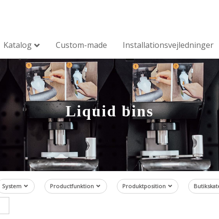
Katalog
Custom-made
Installationsvejledninger
Liquid bins
System
Productfunktion
Produktposition
Butikskat