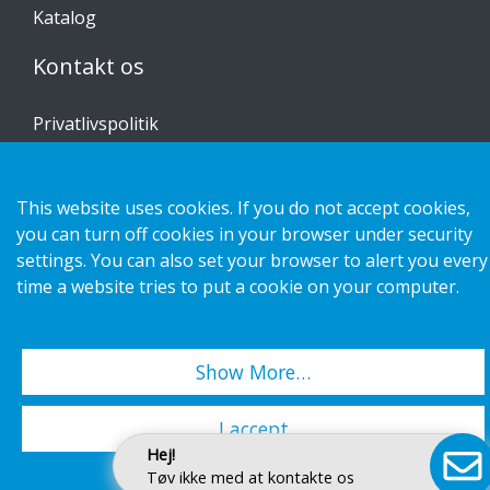
Katalog
Kontakt os
Privatlivspolitik
Cookies
This website uses cookies. If you do not accept cookies,
you can turn off cookies in your browser under security
settings. You can also set your browser to alert you every
Copyright 2026 HL Display AB. All rights reserved.
time a website tries to put a cookie on your computer.
Show More…
I accept
Hej!
Tøv ikke med at kontakte os