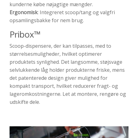
kunderne købe nøjagtige mængder.
Ergonomisk
: Integreret scoop/tang og valgfri
opsamlingsbakke for nem brug.
Pribox
™
Scoop-dispensere,
der
kan tilpasses
,
med
to
størrelsesmuligheder
,
hvilket
optimerer
produktets
synlighed
.
Det
langsomme
,
støjsvage
selvlukkende
låg
holder
produkterne
friske
,
mens
det
patenterede
design
giver
mulighed
for
kompakt
transport
,
hvilket
reducerer
fragt
-
og
lageromkostningerne
.
Let
at
montere
,
rengøre
og
udskifte
dele
.