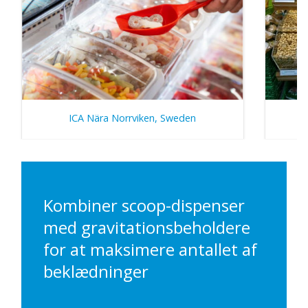
ICA Nära Norrviken, Sweden
Kombiner scoop-dispenser
med gravitationsbeholdere
for at maksimere antallet af
beklædninger