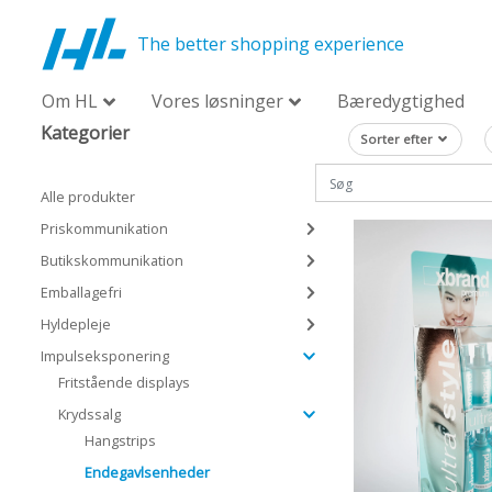
The better shopping experience
Om HL
Vores løsninger
Bæredygtighed
Kategorier
Sorter efter
Alle produkter
Priskommunikation
Butikskommunikation
Emballagefri
Hyldepleje
Impulseksponering
Fritstående displays
Krydssalg
Hangstrips
Endegavlsenheder