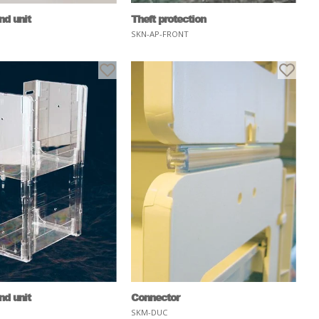
nd unit
Theft protection
SKN-AP-FRONT
nd unit
Connector
SKM-DUC