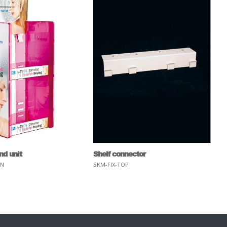
nd unit
Shelf connector
GN
SKM-FIX-TOP