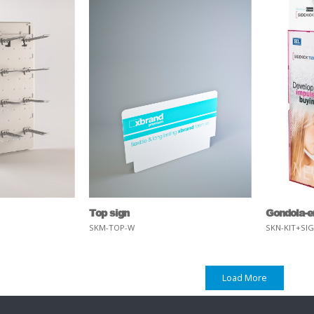
Top sign
Gondola-e
SKM-TOP-W
SKN-KIT+SI
Load More