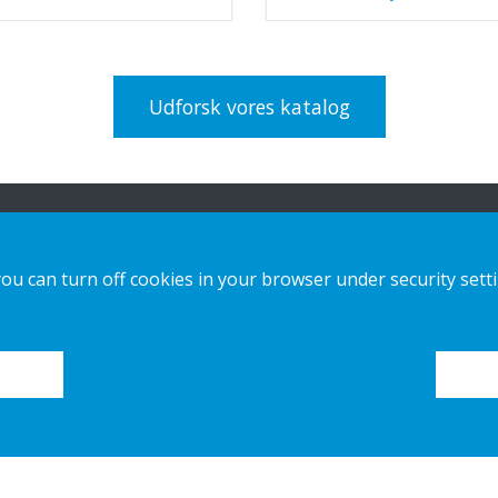
Udforsk vores katalog
ion
Vores løsninger
Kontakt os
you can turn off cookies in your browser under security sett
Custom-made
Privatlivspolitik
Installationsvejledninger
Cookies
Katalog