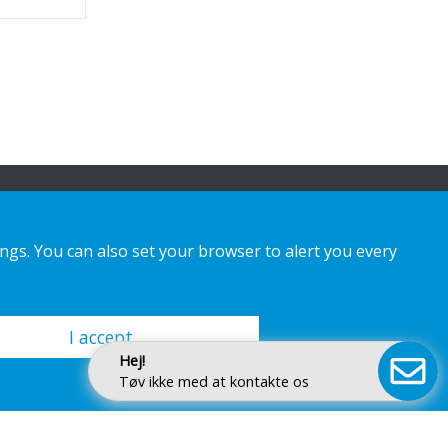
ings. You can also set your browser to alert you every
I accept
Hej!
Tøv ikke med at kontakte os