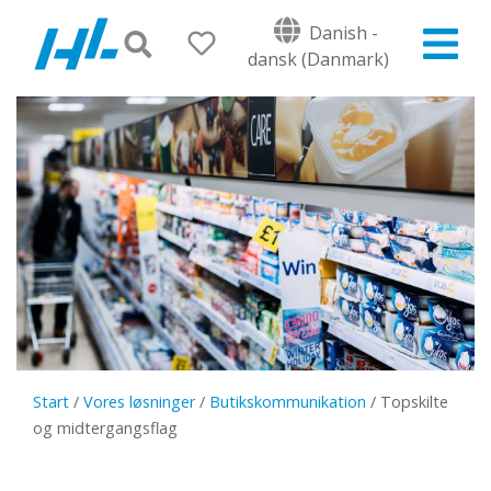
Danish -
dansk (Danmark)
Start
/
Vores løsninger
/
Butikskommunikation
/
Topskilte
og midtergangsflag