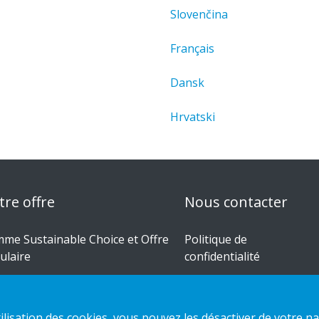
Slovenčina
Français
Dansk
Hrvatski
tre offre
Nous contacter
me Sustainable Choice et Offre
Politique de
culaire
confidentialité
 conceptions sur mesure
Politique des cookies
des d'installation
'utilisation des cookies, vous pouvez les désactiver de votre