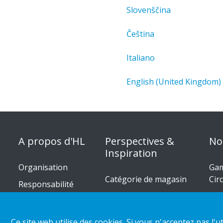
Slovenščina
Čeština
Italiano
English (United Kingdom)
A propos d'HL
Perspectives &
No
Inspiration
Organisation
Gam
Catégorie de magasin
Cir
Responsabilité
d’entreprise
Nos réalisations
Nos
Carrière
Tendances de distribution
Gui
Ce site web utilise des cookies. Si vous n'acceptez pas l