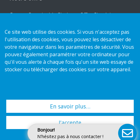
Gamme Sustainable Choice et Offre Circulaire
Nos conceptions sur mesure
Ce site web utilise des cookies. Si vous n'acceptez pas
Guides d'installation
l'utilisation des cookies, vous pouvez les désactiver de
Catalogue
votre navigateur dans les paramètres de sécurité. Vous
pouvez également paramétrer votre ordinateur pour
Nous contacter
qu'il vous alerte à chaque fois qu'un site web essaye de
stocker ou télécharger des cookies sur votre appareil.
Politique de confidentialité
Politique des cookies
En savoir plus…
Copyright 2026 HL Display AB. All rights reserved.
J'accepte
Bonjour!
N'hésitez pas à nous contacter !