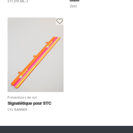
STC370-ML-2
2503
Présentoirs de sol
Signalétique pour STC
CYL BANNER